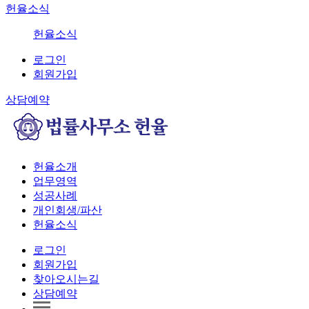
헌율소식
헌율소식
로그인
회원가입
상담예약
헌율소개
업무영역
성공사례
개인회생/파산
헌율소식
로그인
회원가입
찾아오시는길
상담예약